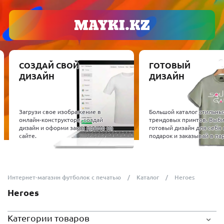
СОЗДАЙ СВОЙ
ГОТОВЫЙ
ДИЗАЙН
ДИЗАЙН
Загрузи свое изображение в
Большой каталог стильны
онлайн-конструкторе, создай
трендовых принтов. Выб
дизайн и оформи заказ прямо на
готовый дизайн для себя 
сайте.
подарок и заказывай в пар
Интернет-магазин футболок с печатью
Каталог
Heroes
Heroes
Категории товаров