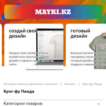
СОЗДАЙ СВОЙ
ГОТОВЫЙ
ДИЗАЙН
ДИЗАЙН
Загрузи свое изображение в
Большой каталог стильны
онлайн-конструкторе, создай
трендовых принтов. Выб
дизайн и оформи заказ прямо на
готовый дизайн для себя 
сайте.
подарок и заказывай в пар
Интернет-магазин футболок с печатью
Каталог
Кунг-фу Панда
Кунг-фу Панда
Категории товаров