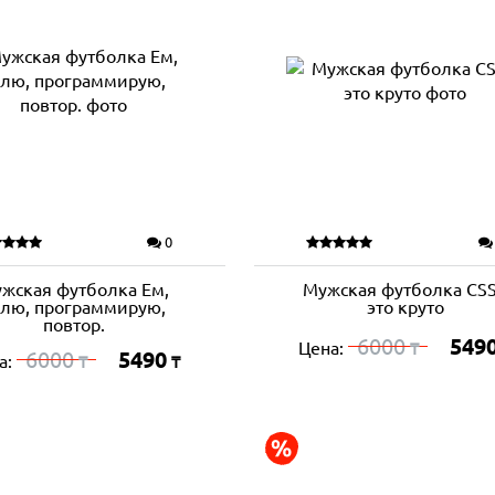
0
жская футболка Ем,
Мужская футболка CSS
плю, программирую,
это круто
повтор.
6000
549
Цена:
₸
6000
5490
а:
₸
₸