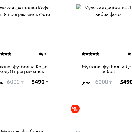
0
ская футболка Кофе
Мужская футболка Дэ
код. Я программист.
зебра
6000
5490
6000
549
а:
Цена:
₸
₸
₸