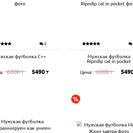
0
жская футболка C++
Мужская футболка
Ripndip cat in pocket
6000
5490
6000
549
а:
Цена:
₸
₸
₸