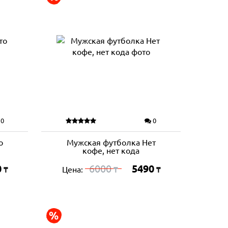
0
0
о
Мужская футболка Нет
кофе, нет кода
0
6000
5490
Цена:
₸
₸
₸