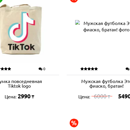
0
умка повседневная
Мужская футболка Эт
Tiktok logo
фиаско, братан!
2990
6000
549
Цена:
Цена:
₸
₸