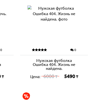
0
0
Мужская футболка
а
Ошибка 404. Жизнь не
найдена.
0
6000
5490
Цена:
₸
₸
₸