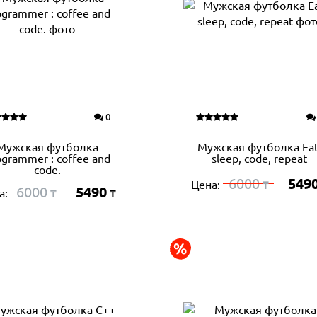
0
Мужская футболка
Мужская футболка Eat
ogrammer : coffee and
sleep, code, repeat
code.
6000
549
Цена:
₸
6000
5490
а:
₸
₸