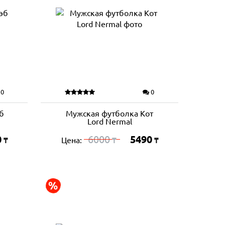
0
0
б
Мужская футболка Кот
Lord Nermal
0
6000
5490
Цена:
₸
₸
₸