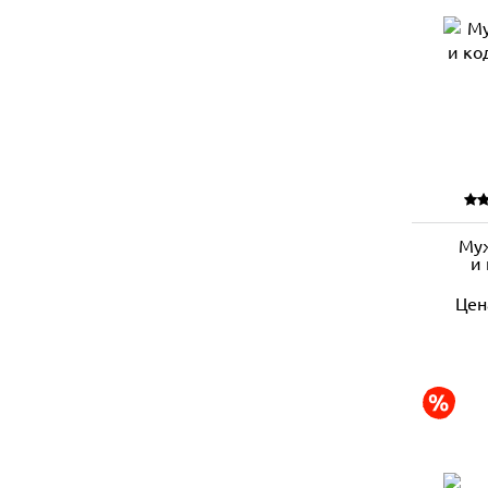
Муж
и 
Цен