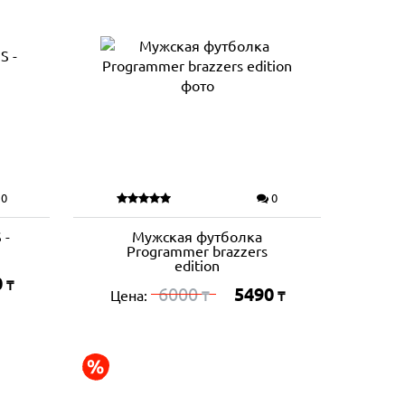
0
0
 -
Мужская футболка
Programmer brazzers
edition
0
₸
6000
5490
Цена:
₸
₸