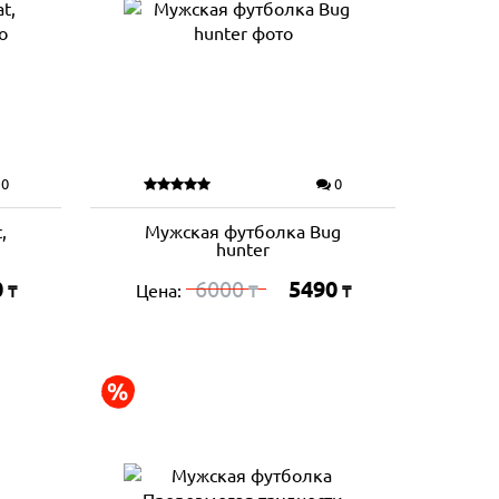
0
0
,
Мужская футболка Bug
hunter
0
6000
5490
Цена:
₸
₸
₸