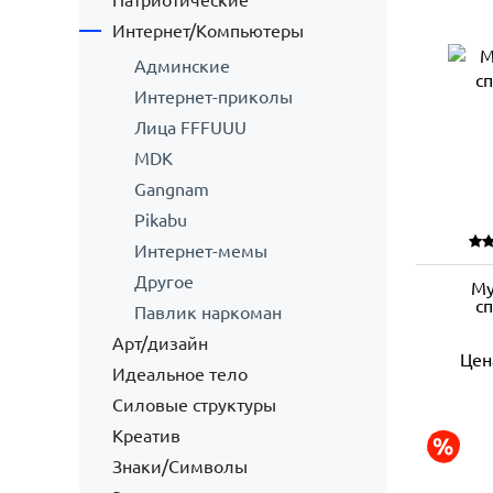
Патриотические
Интернет/Компьютеры
Админские
Интернет-приколы
Лица FFFUUU
MDK
Gangnam
Pikabu
Интернет-мемы
Другое
Му
с
Павлик наркоман
Арт/дизайн
Цен
Идеальное тело
Силовые структуры
Креатив
Знаки/Символы