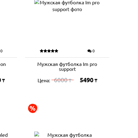
0
0
gon
Мужская футболка Im pro
support
0
6000
5490
Цена:
₸
₸
₸