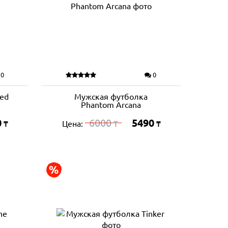
0
0
ed
Мужская футболка
Phantom Arcana
0
6000
5490
Цена:
₸
₸
₸