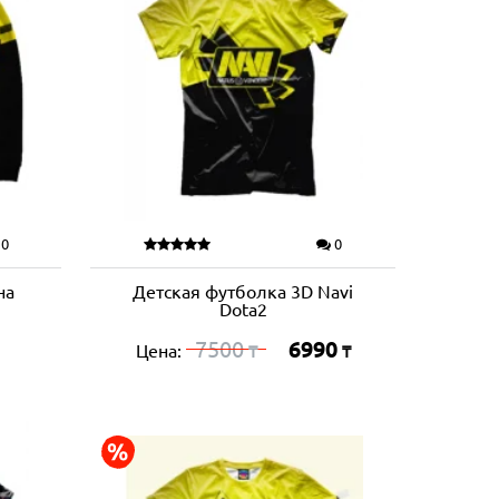
0
0
на
Детская футболка 3D Navi
Dota2
7500
6990
Цена:
₸
₸