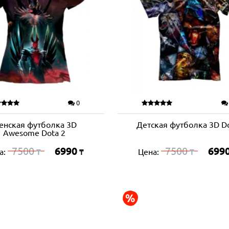
0
енская футболка 3D
Детская футболка 3D D
Awesome Dota 2
7500
6990
7500
699
а:
Цена:
₸
₸
₸