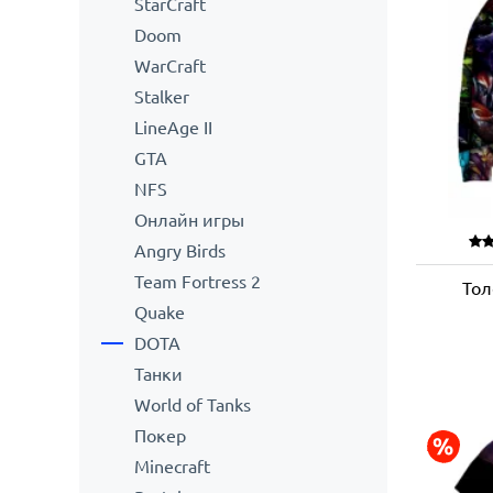
StarCraft
Doom
WarCraft
Stalker
LineAge II
GTA
NFS
Онлайн игры
Angry Birds
Team Fortress 2
Тол
Quake
DOTA
Танки
World of Tanks
Покер
Minecraft