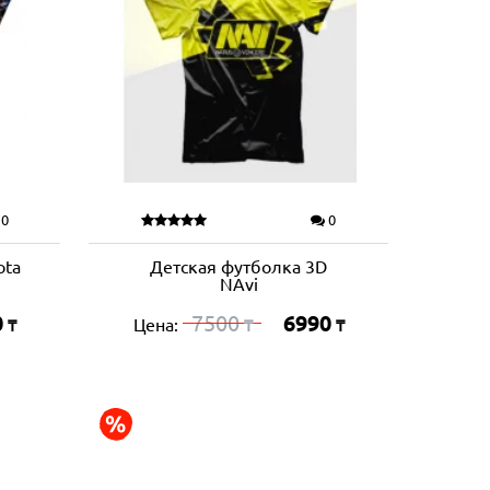
0
0
ota
Детская футболка 3D
NAvi
0
7500
6990
Цена:
₸
₸
₸