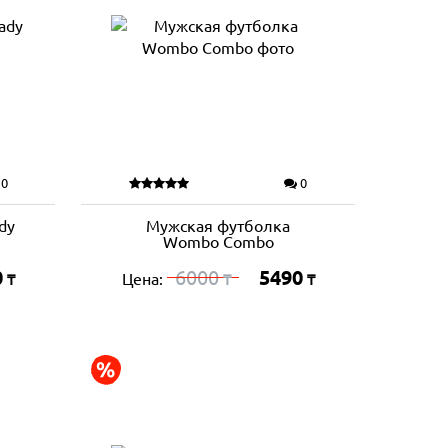
0
0
dy
Мужская футболка
Wombo Combo
0
6000
5490
Цена:
₸
₸
₸