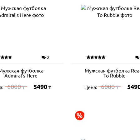
0
Мужская футболка
Мужская футболка Rea
Admiral's Here
To Rubble
6000
5490
6000
549
а:
Цена:
₸
₸
₸