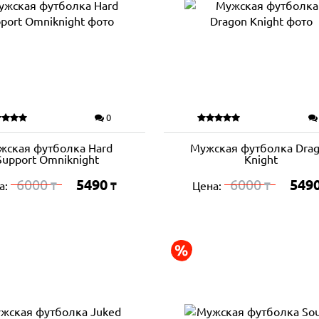
0
жская футболка Hard
Мужская футболка Dra
Support Omniknight
Knight
6000
5490
6000
549
а:
Цена:
₸
₸
₸