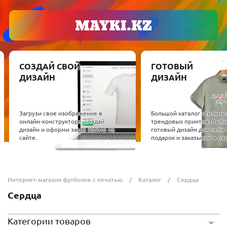
СОЗДАЙ СВОЙ
ГОТОВЫЙ
ДИЗАЙН
ДИЗАЙН
Загрузи свое изображение в
Большой каталог стильны
онлайн-конструкторе, создай
трендовых принтов. Выб
дизайн и оформи заказ прямо на
готовый дизайн для себя 
сайте.
подарок и заказывай в пар
Интернет-магазин футболок с печатью
Каталог
Сердца
Сердца
Категории товаров