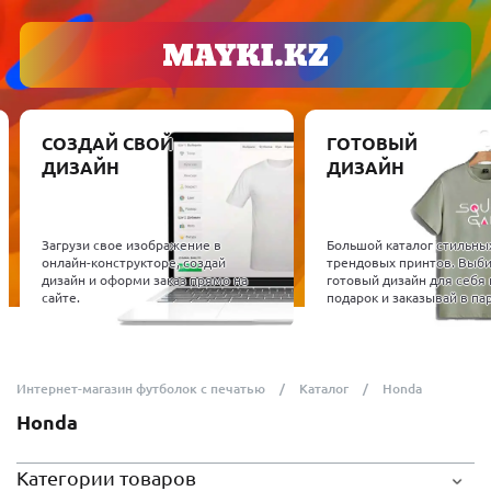
СОЗДАЙ СВОЙ
ГОТОВЫЙ
ДИЗАЙН
ДИЗАЙН
Загрузи свое изображение в
Большой каталог стильны
онлайн-конструкторе, создай
трендовых принтов. Выб
дизайн и оформи заказ прямо на
готовый дизайн для себя 
сайте.
подарок и заказывай в пар
Интернет-магазин футболок с печатью
Каталог
Honda
Honda
Категории товаров