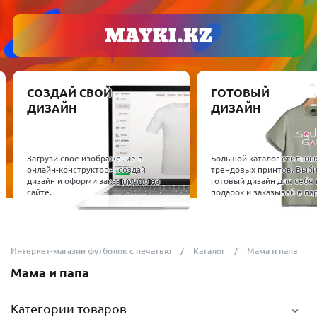
СОЗДАЙ СВОЙ
ГОТОВЫЙ
ДИЗАЙН
ДИЗАЙН
Загрузи свое изображение в
Большой каталог стильны
онлайн-конструкторе, создай
трендовых принтов. Выб
дизайн и оформи заказ прямо на
готовый дизайн для себя 
сайте.
подарок и заказывай в пар
Интернет-магазин футболок с печатью
Каталог
Мама и папа
Мама и папа
Категории товаров