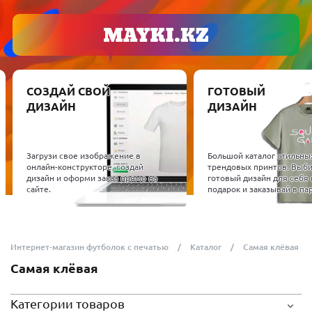
СОЗДАЙ СВОЙ
ГОТОВЫЙ
ДИЗАЙН
ДИЗАЙН
Загрузи свое изображение в
Большой каталог стильны
онлайн-конструкторе, создай
трендовых принтов. Выб
дизайн и оформи заказ прямо на
готовый дизайн для себя 
сайте.
подарок и заказывай в пар
Интернет-магазин футболок с печатью
Каталог
Самая клёвая
Самая клёвая
Категории товаров