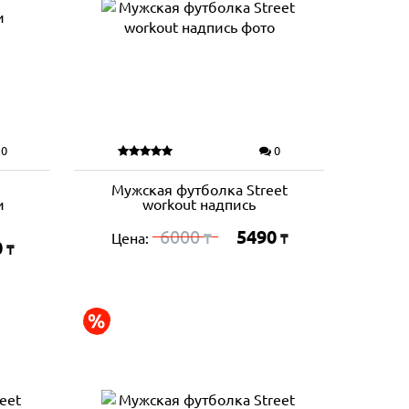
0
0
Мужская футболка Street
и
workout надпись
6000
5490
Цена:
₸
₸
0
₸