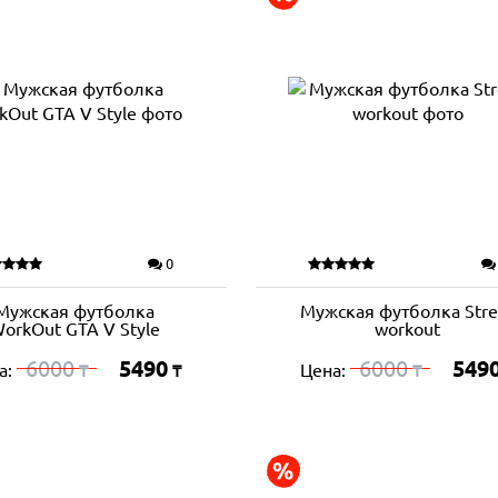
0
Мужская футболка
Мужская футболка Stre
orkOut GTA V Style
workout
6000
5490
6000
549
а:
Цена:
₸
₸
₸