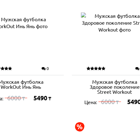
0
Мужская футболка
Мужская футболка
WorkOut Инь Янь
Здоровое поколение
Street Workout
6000
5490
а:
₸
₸
6000
549
Цена:
₸