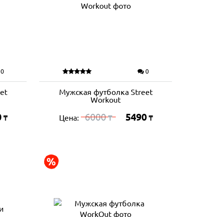
0
0
et
Мужская футболка Street
Workout
0
6000
5490
Цена:
₸
₸
₸