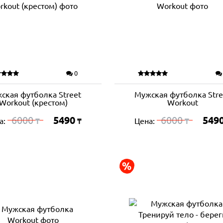
0
ская футболка Street
Мужская футболка Stre
Workout (крестом)
Workout
6000
5490
6000
549
а:
Цена:
₸
₸
₸