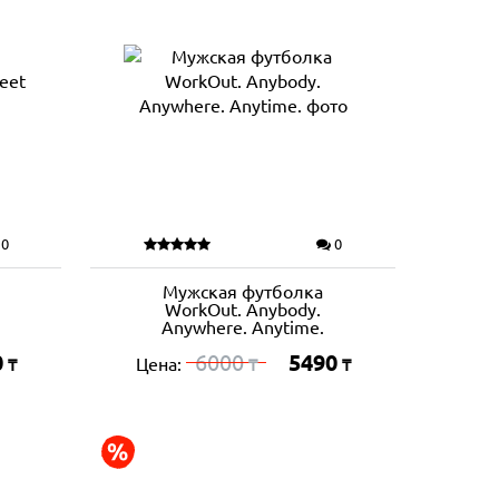
0
0
Мужская футболка
WorkOut. Anybody.
Anywhere. Anytime.
0
6000
5490
Цена:
₸
₸
₸