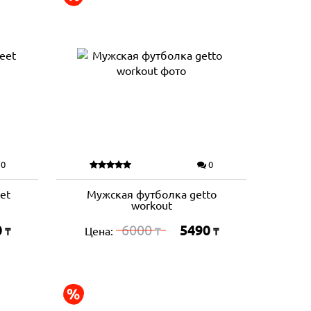
0
0
et
Мужская футболка getto
workout
0
6000
5490
Цена:
₸
₸
₸