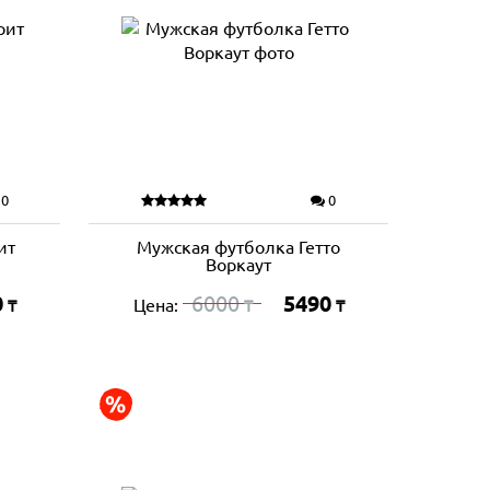
0
0
ит
Мужская футболка Гетто
Воркаут
0
6000
5490
Цена:
₸
₸
₸