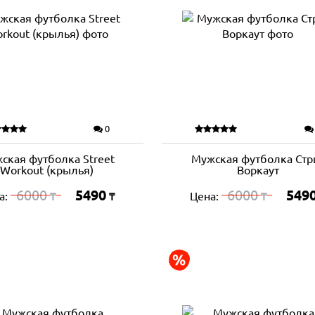
0
ская футболка Street
Мужская футболка Стр
Workout (крылья)
Воркаут
6000
5490
6000
549
а:
Цена:
₸
₸
₸