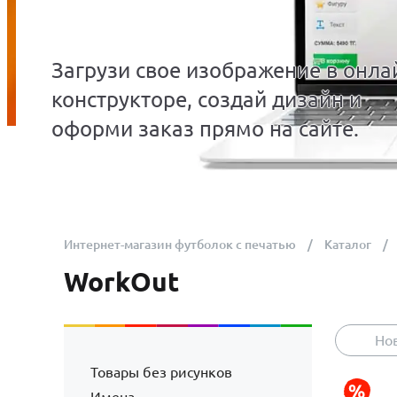
Загрузи свое изображение в онла
конструкторе, создай дизайн и
оформи заказ прямо на сайте.
Интернет-магазин футболок с печатью
Каталог
WorkOut
Но
Товары без рисунков