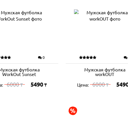
0
Мужская футболка
Мужская футболка
WorkOut Sunset
workOUT
6000
5490
6000
549
а:
Цена:
₸
₸
₸