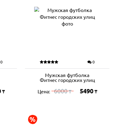
0
0
Мужская футболка
Фитнес городских улиц
0
6000
5490
Цена:
₸
₸
₸