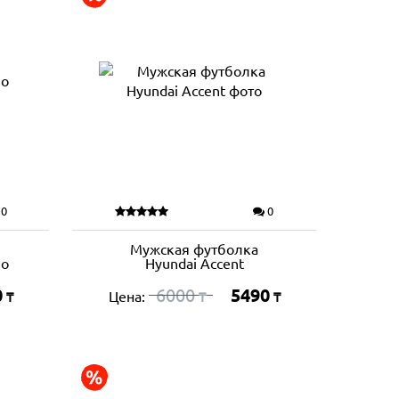
0
0
Мужская футболка
go
Hyundai Accent
0
6000
5490
Цена:
₸
₸
₸