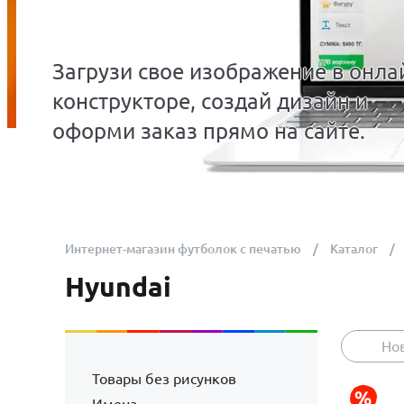
Загрузи свое изображение в онла
конструкторе, создай дизайн и
оформи заказ прямо на сайте.
Интернет-магазин футболок с печатью
Каталог
Hyundai
Но
Товары без рисунков