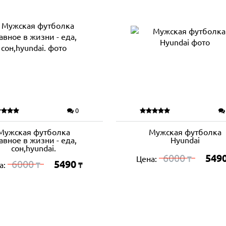
0
Мужская футболка
Мужская футболка
авное в жизни - еда,
Hyundai
сон,hyundai.
6000
549
Цена:
₸
6000
5490
а:
₸
₸