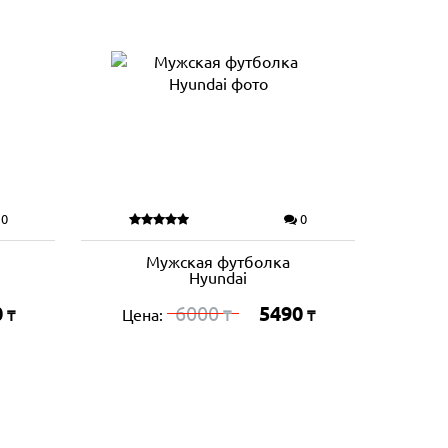
0
0
Мужская футболка
Hyundai
0
6000
5490
Цена:
₸
₸
₸