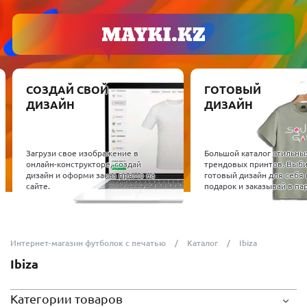
СОЗДАЙ СВОЙ
ГОТОВЫЙ
ДИЗАЙН
ДИЗАЙН
Загрузи свое изображение в
Большой каталог стильны
онлайн-конструкторе, создай
трендовых принтов. Выб
дизайн и оформи заказ прямо на
готовый дизайн для себя 
сайте.
подарок и заказывай в пар
Интернет-магазин футболок с печатью
Каталог
Ibiza
Ibiza
Категории товаров