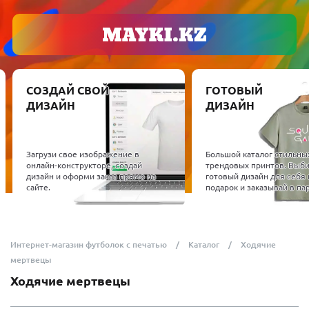
СОЗДАЙ СВОЙ
ГОТОВЫЙ
ДИЗАЙН
ДИЗАЙН
Загрузи свое изображение в
Большой каталог стильны
онлайн-конструкторе, создай
трендовых принтов. Выб
дизайн и оформи заказ прямо на
готовый дизайн для себя 
сайте.
подарок и заказывай в пар
Интернет-магазин футболок с печатью
Каталог
Ходячие
мертвецы
Ходячие мертвецы