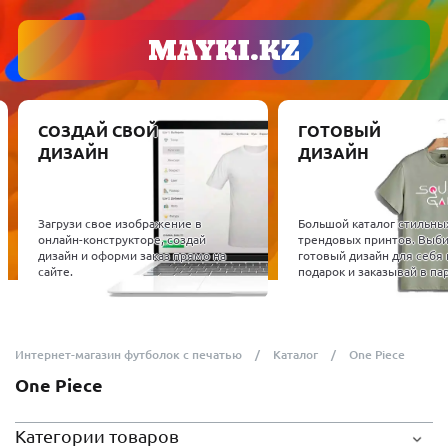
СОЗДАЙ СВОЙ
ГОТОВЫЙ
ДИЗАЙН
ДИЗАЙН
Загрузи свое изображение в
Большой каталог стильны
онлайн-конструкторе, создай
трендовых принтов. Выб
дизайн и оформи заказ прямо на
готовый дизайн для себя 
сайте.
подарок и заказывай в пар
Интернет-магазин футболок с печатью
Каталог
One Piece
One Piece
Категории товаров