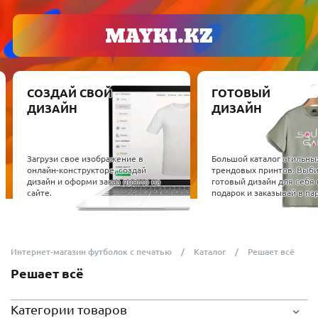
СОЗДАЙ СВОЙ
ГОТОВЫЙ
ДИЗАЙН
ДИЗАЙН
Загрузи свое изображение в
Большой каталог стильны
онлайн-конструкторе, создай
трендовых принтов. Выб
дизайн и оформи заказ прямо на
готовый дизайн для себя 
сайте.
подарок и заказывай в пар
Интернет-магазин футболок с печатью
Каталог
Решает всё
Решает всё
Категории товаров