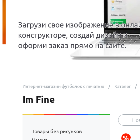
Загрузи свое изображение в онла
конструкторе, создай дизайн и
оформи заказ прямо на сайте.
Интернет-магазин футболок с печатью
Каталог
Im Fine
Но
Товары без рисунков