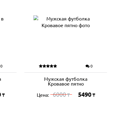
0
0
в
Мужская футболка
Кровавое пятно
0
6000
5490
Цена:
₸
₸
₸