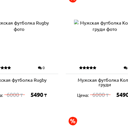
0
ская футболка Rugby
Мужская футболка Кол
груди
6000
5490
6000
549
а:
Цена:
₸
₸
₸