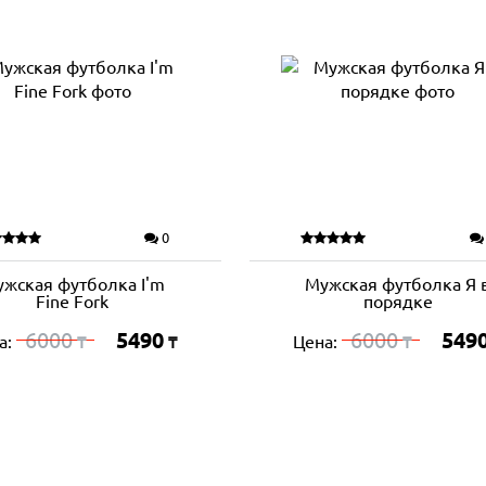
0
жская футболка I'm
Мужская футболка Я 
Fine Fork
порядке
6000
5490
6000
549
а:
Цена:
₸
₸
₸