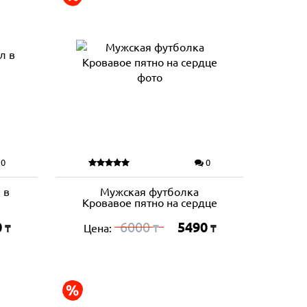
0
0
 в
Мужская футболка
Кровавое пятно на сердце
0
6000
5490
Цена:
₸
₸
₸