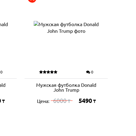
0
0
ald
Мужская футболка Donald
John Trump
0
6000
5490
Цена:
₸
₸
₸