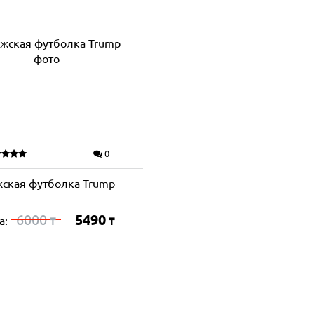
0
ская футболка Trump
6000
5490
а:
₸
₸