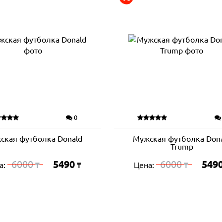
0
ская футболка Donald
Мужская футболка Don
Trump
6000
5490
6000
549
а:
Цена:
₸
₸
₸