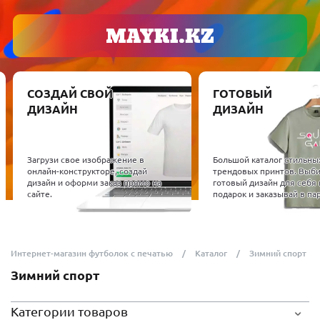
СОЗДАЙ СВОЙ
ГОТОВЫЙ
ДИЗАЙН
ДИЗАЙН
Загрузи свое изображение в
Большой каталог стильны
онлайн-конструкторе, создай
трендовых принтов. Выб
дизайн и оформи заказ прямо на
готовый дизайн для себя 
сайте.
подарок и заказывай в пар
Интернет-магазин футболок с печатью
Каталог
Зимний спорт
Зимний спорт
Категории товаров