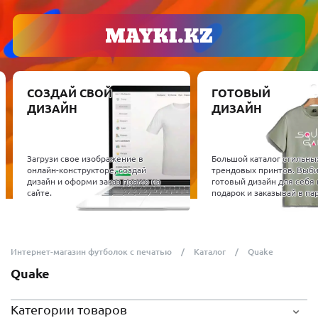
СОЗДАЙ СВОЙ
ГОТОВЫЙ
ДИЗАЙН
ДИЗАЙН
Загрузи свое изображение в
Большой каталог стильны
онлайн-конструкторе, создай
трендовых принтов. Выб
дизайн и оформи заказ прямо на
готовый дизайн для себя 
сайте.
подарок и заказывай в пар
Интернет-магазин футболок с печатью
Каталог
Quake
Quake
Категории товаров