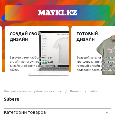
СОЗДАЙ СВОЙ
ГОТОВЫЙ
ДИЗАЙН
ДИЗАЙН
Загрузи свое изображение в
Большой каталог стильны
онлайн-конструкторе, создай
трендовых принтов. Выб
дизайн и оформи заказ прямо на
готовый дизайн для себя 
сайте.
подарок и заказывай в пар
Интернет-магазин футболок с печатью
Каталог
Subaru
Subaru
Категории товаров