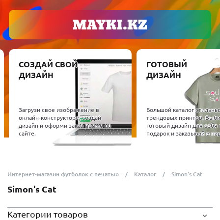
СОЗДАЙ СВОЙ
ГОТОВЫЙ
ДИЗАЙН
ДИЗАЙН
Загрузи свое изображение в
Большой каталог стильны
онлайн-конструкторе, создай
трендовых принтов. Выб
дизайн и оформи заказ прямо на
готовый дизайн для себя 
сайте.
подарок и заказывай в пар
Интернет-магазин футболок с печатью
Каталог
Simon's Cat
Simon's Cat
Категории товаров